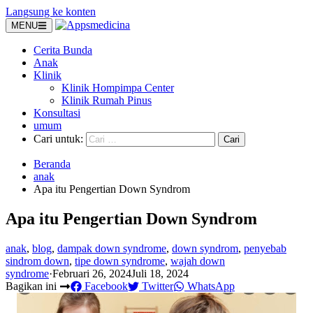
Langsung ke konten
MENU
Cerita Bunda
Anak
Klinik
Klinik Hompimpa Center
Klinik Rumah Pinus
Konsultasi
umum
Cari untuk:
Beranda
anak
Apa itu Pengertian Down Syndrom
Apa itu Pengertian Down Syndrom
anak
,
blog
,
dampak down syndrome
,
down syndrom
,
penyebab
sindrom down
,
tipe down syndrome
,
wajah down
syndrome
·
Februari 26, 2024
Juli 18, 2024
Bagikan ini
Facebook
Twitter
WhatsApp