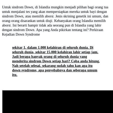
Untuk sindrom Down, di Islandia mungkin menjadi pilihan bagi orang tua
untuk menjalani tes yang akan mempersiapkan mereka untuk bayi dengan
sindrom Down, atau memilih aborsi. Jenis skrining genetik ini umum, dan
orang-orang disarankan untuk diuji. Kebanyakan orang Islandia memilih
aborsi. Ini berarti hampir tidak ada seorang pun di Islandia yang lahir
dengan sindrom Down. Apa yang Anda pikirkan tentang ini? Perkiraan
Kejadian Down Syndrome
sekitar 1. dalam 1.000 kelahiran di seluruh dunia. Di
seluruh dunia, sekitar 15.000 kelahiran lahir setiap jam.
Jadi berapa banyak orang di seluruh dunia yang
menderita sindrom Down setiap hari? Coba anda hitung,
Nah setelah selesai. sekarang sudah tahu kan apa itu
down syndrome, apa penyebabnya dan seberapa umum
itu.