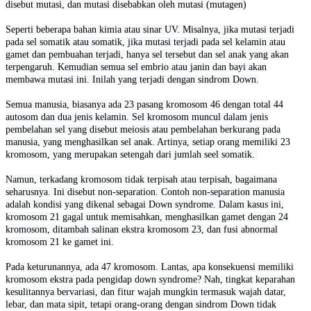
disebut mutasi, dan mutasi disebabkan oleh mutasi (mutagen)
Seperti beberapa bahan kimia atau sinar UV. Misalnya, jika mutasi terjadi
pada sel somatik atau somatik, jika mutasi terjadi pada sel kelamin atau
gamet dan pembuahan terjadi, hanya sel tersebut dan sel anak yang akan
terpengaruh. Kemudian semua sel embrio atau janin dan bayi akan
membawa mutasi ini. Inilah yang terjadi dengan sindrom Down.
Semua manusia, biasanya ada 23 pasang kromosom 46 dengan total 44
autosom dan dua jenis kelamin. Sel kromosom muncul dalam jenis
pembelahan sel yang disebut meiosis atau pembelahan berkurang pada
manusia, yang menghasilkan sel anak. Artinya, setiap orang memiliki 23
kromosom, yang merupakan setengah dari jumlah seel somatik.
Namun, terkadang kromosom t
idak terpisah atau terpisah, bagaimana
seharusnya. Ini disebut non-separation. Contoh non-separation manusia
adalah kondisi yang dikenal sebagai Down syndrome. Dalam kasus ini,
kromosom 21 gagal untuk memisahkan, menghasilkan gamet dengan 24
kromosom, ditambah salinan ekstra kromosom 23, dan fusi abnormal
kromosom 21 ke gamet ini.
Pada keturunannya, ada 47 kromosom. Lantas, apa konsekuensi memiliki
kromosom ekstra pada pengidap down syndrome? Nah, tingkat keparahan
kesulitannya bervariasi, dan fitur wajah mungkin termasuk wajah datar,
lebar, dan mata sipit, tetapi orang-orang dengan sindrom Down tidak