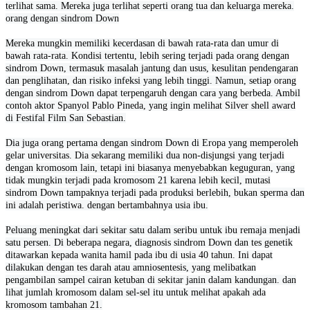
terlihat sama. Mereka juga terlihat seperti orang tua dan keluarga mereka.
orang dengan sindrom Down
Mereka mungkin memiliki kecerdasan di bawah rata-rata dan umur di
bawah rata-rata. Kondisi tertentu, lebih sering terjadi pada orang dengan
sindrom Down, termasuk masalah jantung dan usus, kesulitan pendengaran
dan penglihatan, dan risiko infeksi yang lebih tinggi. Namun, setiap orang
dengan sindrom Down dapat terpengaruh dengan cara yang berbeda. Ambil
contoh aktor Spanyol Pablo Pineda, yang ingin melihat Silver shell award
di Festifal Film San Sebastian.
Dia juga orang pertama dengan sindrom Down di Eropa yang memperoleh
gelar universitas. Dia sekarang memiliki dua non-disjungsi yang terjadi
dengan kromosom lain, tetapi ini biasanya menyebabkan keguguran, yang
tidak mungkin terjadi pada kromosom 21 karena lebih kecil, mutasi
sindrom Down tampaknya terjadi pada produksi berlebih, bukan sperma dan
ini adalah peristiwa. dengan bertambahnya usia ibu.
Peluang meningkat dari sekitar satu dalam seribu untuk ibu remaja menjadi
satu persen. Di beberapa negara, diagnosis sindrom Down dan tes genetik
ditawarkan kepada wanita hamil pada ibu di usia 40 tahun. Ini dapat
dilakukan dengan tes darah atau amniosentesis, yang melibatkan
pengambilan sampel cairan ketuban di sekitar janin dalam kandungan. dan
lihat jumlah kromosom dalam sel-sel itu untuk melihat apakah ada
kromosom tambahan 21.