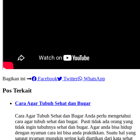
Bagikan ini
Facebook
Twitter
WhatsApp
Pos Terkait
Cara Agar Tubuh Sehat dan Bugar
Cara Agar Tubuh Sehat dan Bugar Anda perlu mengetahui
cara agar tubuh sehat dan bugar. Pasti tidak ada orang yang
tidak ingin tubuhnya sehat dan bugar. Agar anda bisa hidup
dengan nyaman cara ini bisa anda praktikkan. Suatu hal yang
sangat nyaman mungkin sering kali diartikan dari kata sehat