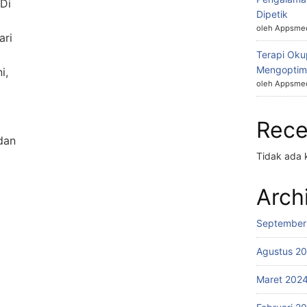
Di
Dipetik
oleh Appsmed
ari
Terapi Okup
Mengoptim
i,
oleh Appsmed
Rec
dan
Tidak ada 
Arch
September
Agustus 2
Maret 202