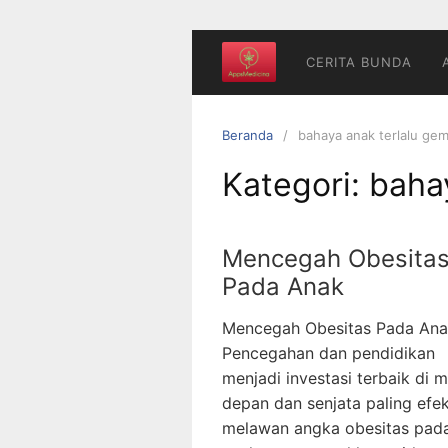
Langsung
ke
konten
CERITA BUNDA
Beranda
bahaya anak terlalu ge
Kategori:
baha
Mencegah Obesita
Pada Anak
Mencegah Obesitas Pada An
Pencegahan dan pendidikan
menjadi investasi terbaik di 
depan dan senjata paling efek
melawan angka obesitas pad