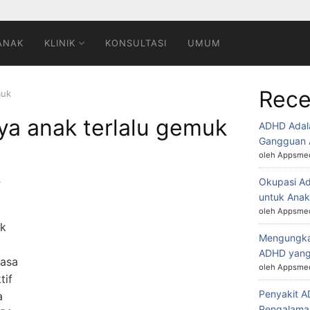
ANAK
KLINIK
KONSULTASI
UMUM
Rece
muk
ya anak terlalu gemuk
ADHD Adal
Gangguan 
oleh Appsmed
s
Okupasi Ad
untuk Ana
oleh Appsmed
ak
Mengungkap
ADHD yang
masa
oleh Appsmed
tif
Penyakit 
a
Pengalaman