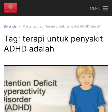
Langsung
MENU
ke
konten
Beranda
Posts tagged “terapi untuk penyakit ADHD adalah”
Tag:
terapi untuk penyakit
ADHD adalah