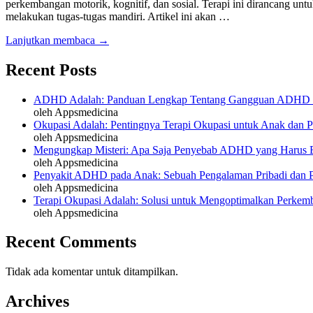
perkembangan motorik, kognitif, dan sosial. Terapi ini dirancang unt
melakukan tugas-tugas mandiri. Artikel ini akan …
Lanjutkan membaca →
Recent Posts
ADHD Adalah: Panduan Lengkap Tentang Gangguan ADHD 
oleh Appsmedicina
Okupasi Adalah: Pentingnya Terapi Okupasi untuk Anak dan
oleh Appsmedicina
Mengungkap Misteri: Apa Saja Penyebab ADHD yang Harus 
oleh Appsmedicina
Penyakit ADHD pada Anak: Sebuah Pengalaman Pribadi dan Pe
oleh Appsmedicina
Terapi Okupasi Adalah: Solusi untuk Mengoptimalkan Perke
oleh Appsmedicina
Recent Comments
Tidak ada komentar untuk ditampilkan.
Archives