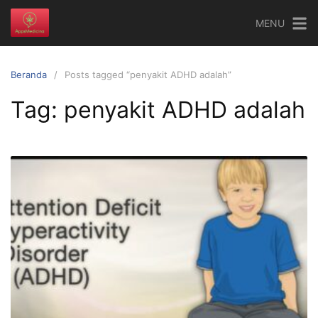
Langsung
MENU
ke
konten
Beranda
Posts tagged “penyakit ADHD adalah”
Tag:
penyakit ADHD adalah