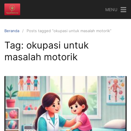
Langsung
MENU
ke
konten
Beranda
Posts tagged “okupasi untuk masalah motorik”
Tag:
okupasi untuk
masalah motorik