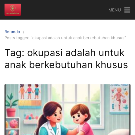
Langsung
MENU
ke
konten
Beranda
Posts tagged “okupasi adalah untuk anak berkebutuhan khusus”
Tag:
okupasi adalah untuk
anak berkebutuhan khusus