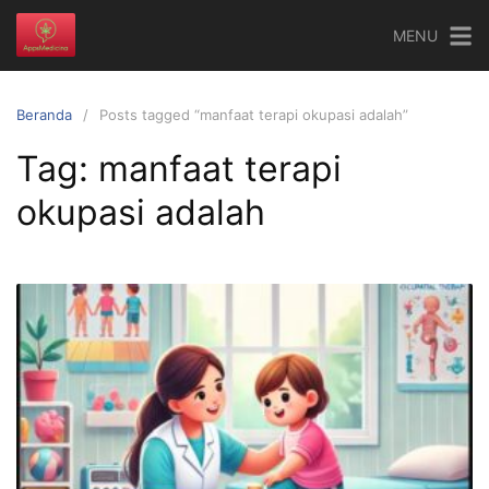
Langsung
MENU
ke
konten
Beranda
Posts tagged “manfaat terapi okupasi adalah”
Tag:
manfaat terapi
okupasi adalah