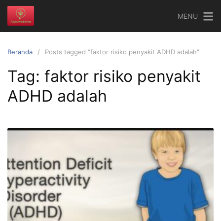
Langsung
MENU
ke
konten
Beranda
Posts tagged “faktor risiko penyakit ADHD adalah”
Tag:
faktor risiko penyakit
ADHD adalah