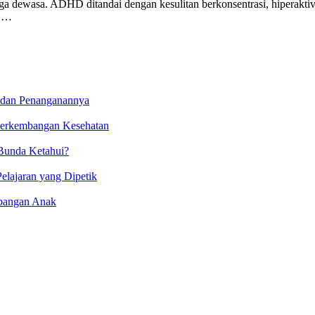
 dewasa. ADHD ditandai dengan kesulitan berkonsentrasi, hiperaktivita
k …
dan Penanganannya
 Perkembangan Kesehatan
Bunda Ketahui?
lajaran yang Dipetik
mbangan Anak