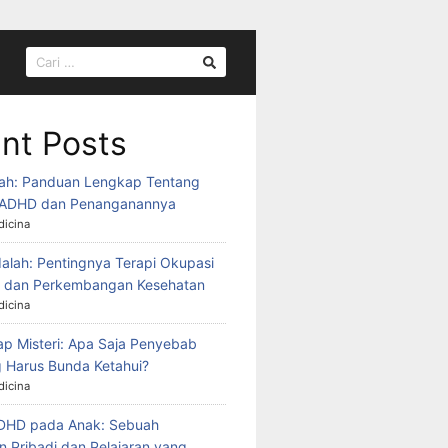
CARI
UNTUK:
nt Posts
ah: Panduan Lengkap Tentang
ADHD dan Penanganannya
icina
alah: Pentingnya Terapi Okupasi
k dan Perkembangan Kesehatan
icina
 Misteri: Apa Saja Penyebab
 Harus Bunda Ketahui?
icina
ADHD pada Anak: Sebuah
 Pribadi dan Pelajaran yang