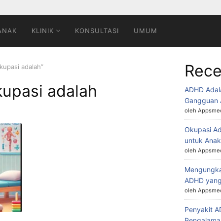
ANAK
KLINIK
KONSULTASI
UMUM
Rece
okupasi adalah”
okupasi adalah
ADHD Adal
Gangguan 
oleh Appsmed
Okupasi Ad
untuk Ana
oleh Appsmed
Mengungkap
ADHD yang
oleh Appsmed
Penyakit 
Pengalaman