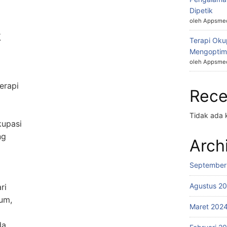
Dipetik
oleh Appsmed
k
Terapi Okup
Mengoptim
oleh Appsmed
erapi
Rec
Tidak ada 
kupasi
ng
Arch
September
Agustus 2
ri
um,
Maret 202
da