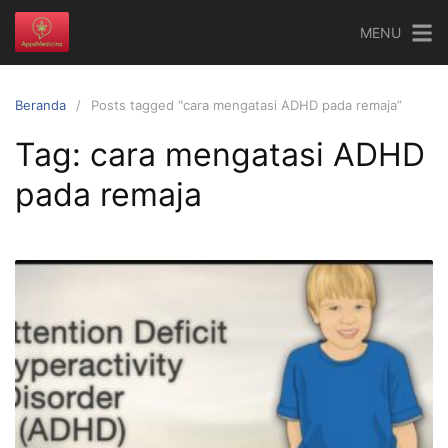
Langsung
MENU
ke
konten
Beranda
Posts tagged “cara mengatasi ADHD pada remaja”
Tag:
cara mengatasi ADHD
pada remaja