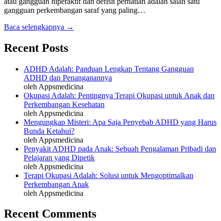
atau gangguan hiperaktif dan defisit perhatian adalah salah satu
gangguan perkembangan saraf yang paling…
Baca selengkapnya →
Recent Posts
ADHD Adalah: Panduan Lengkap Tentang Gangguan
ADHD dan Penanganannya
oleh Appsmedicina
Okupasi Adalah: Pentingnya Terapi Okupasi untuk Anak dan
Perkembangan Kesehatan
oleh Appsmedicina
Mengungkap Misteri: Apa Saja Penyebab ADHD yang Harus
Bunda Ketahui?
oleh Appsmedicina
Penyakit ADHD pada Anak: Sebuah Pengalaman Pribadi dan
Pelajaran yang Dipetik
oleh Appsmedicina
Terapi Okupasi Adalah: Solusi untuk Mengoptimalkan
Perkembangan Anak
oleh Appsmedicina
Recent Comments