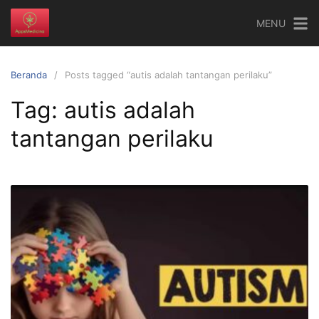
Langsung
MENU
ke
konten
Beranda
Posts tagged “autis adalah tantangan perilaku”
Tag:
autis adalah
tantangan perilaku