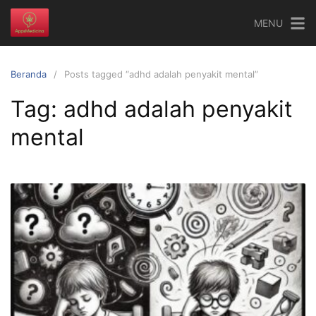
Langsung
MENU
ke
konten
Beranda
Posts tagged “adhd adalah penyakit mental”
Tag:
adhd adalah penyakit
mental