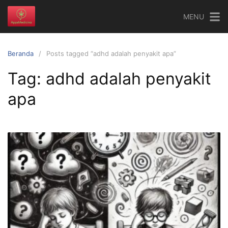
Langsung
MENU
ke
konten
Beranda
Posts tagged “adhd adalah penyakit apa”
Tag:
adhd adalah penyakit
apa