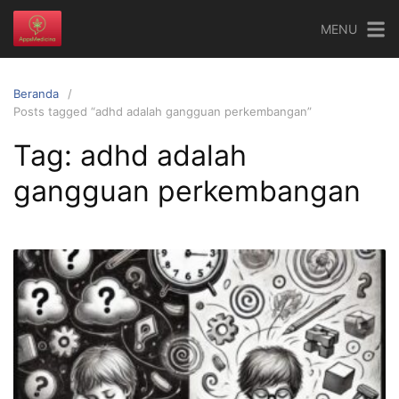
Langsung
MENU
ke
konten
Beranda
Posts tagged “adhd adalah gangguan perkembangan”
Tag:
adhd adalah
gangguan perkembangan