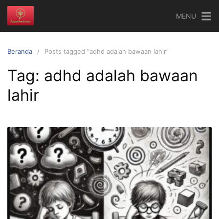
Langsung
MENU
ke
konten
Beranda
Posts tagged “adhd adalah bawaan lahir”
Tag:
adhd adalah bawaan
lahir