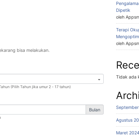
Pengalaman
Dipetik
oleh Appsm
Terapi Okup
Mengoptim
oleh Appsm
ekarang bisa melakukan.
Rec
Tidak ada 
ahun (Pilih Tahun jika umur 2 - 17 tahun)
Arch
September
Bulan
n
Agustus 2
Maret 202