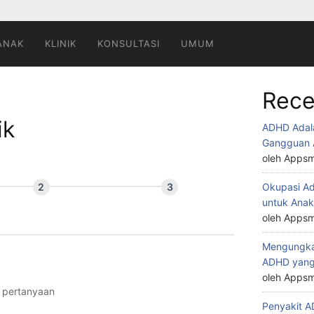
ANAK
KLINIK
KONSULTASI
UMUM
Rece
ik
ADHD Adal
Gangguan 
oleh Appsm
Okupasi Ad
untuk Ana
oleh Appsm
Mengungkap
ADHD yang
oleh Appsm
p pertanyaan
Penyakit 