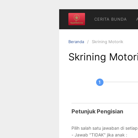
CERITA BUNDA
Beranda
Skrining Motorik
Skrining Motor
Pemeriksaan
If you
are
Fungsi
human,
Gerak
leave
this
Petunjuk Pengisian
Kasar
field
&
blank.
Pilih salah satu jawaban di setia
Halus
- Jawab "TIDAK" jika anak :