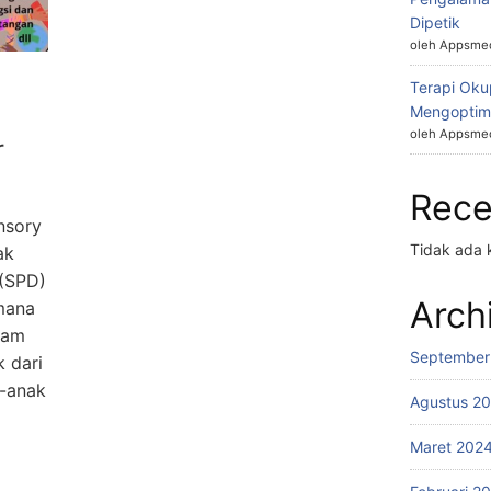
Dipetik
oleh Appsmed
Terapi Okup
Mengoptim
oleh Appsmed
r
Rec
nsory
Tidak ada 
ak
 (SPD)
Arch
 mana
alam
September
 dari
k-anak
Agustus 2
Maret 202