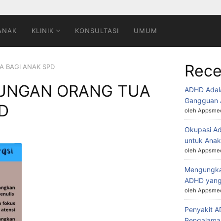
ANAK
KLINIK
KONSULTASI
UMUM
Rece
 BAGI ANAK SPD
UNGAN ORANG TUA
ADHD Adal
Gangguan 
D
oleh Appsmed
Okupasi Ad
untuk Ana
oleh Appsmed
Mengungkap
ADHD yang
oleh Appsmed
Penyakit 
Pengalaman